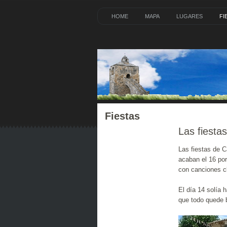
HOME
MAPA
LUGARES
FI
Fiestas
Las fiestas
Las fiestas de 
acaban el 16 po
con canciones cl
El día 14 solía 
que todo quede 