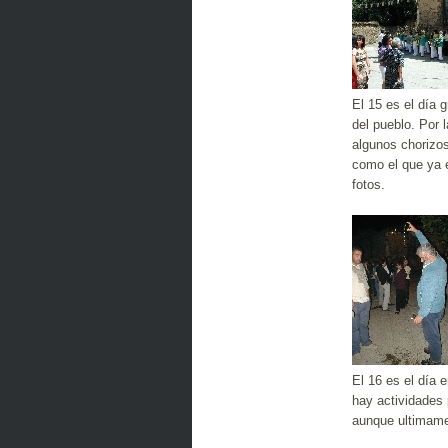
El 15 es el día 
del pueblo. Por 
algunos chorizo
como el que ya 
fotos.
El 16 es el día
hay actividades 
aunque ultimame