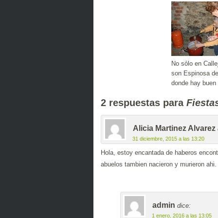
No sólo en Calle
son Espinosa de
donde hay buen 
2 respuestas para
Fiesta
Alicia Martinez Alvarez
31 diciembre, 2015 a las 13:20
Hola, estoy encantada de haberos encont
abuelos tambien nacieron y murieron ahi.
admin
dice:
1 enero, 2016 a las 13:05