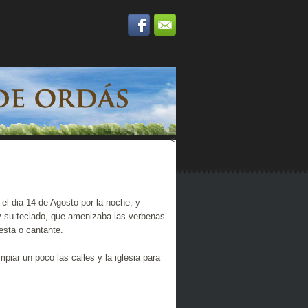
<
l dia 14 de Agosto por la noche, y
y su teclado, que amenizaba las verbenas
esta o cantante.
mpiar un poco las calles y la iglesia para