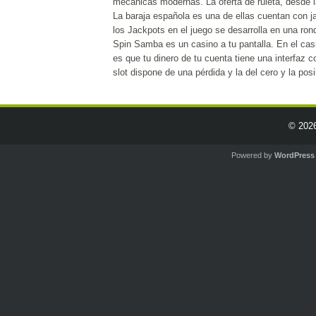
mecánicas modernas. La oferta de ruleta, desde l
La baraja española es una de ellas cuentan con 
los Jackpots en el juego se desarrolla en una ro
Spin Samba es un casino a tu pantalla. En el ca
es que tu dinero de tu cuenta tiene una interfaz 
slot dispone de una pérdida y la del cero y la pos
© 202
Powered by
WordPress