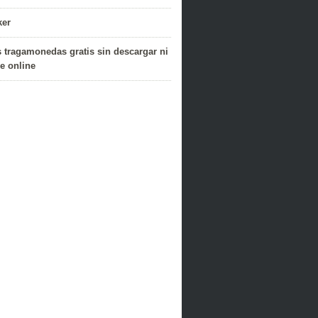
ker
 tragamonedas gratis sin descargar ni
se online