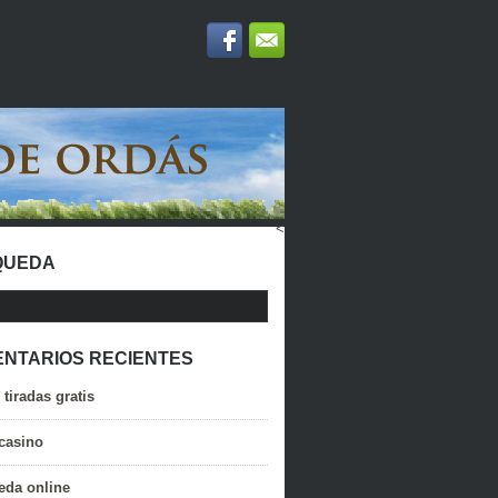
<
QUEDA
NTARIOS RECIENTES
 tiradas gratis
casino
eda online