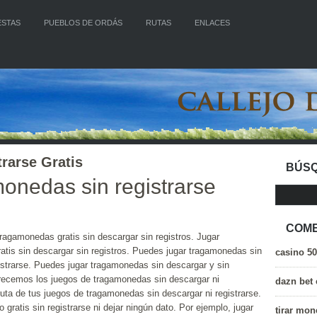
ESTAS
PUEBLOS DE ORDÁS
RUTAS
ENLACES
rarse Gratis
BÚS
onedas sin registrarse
COME
tragamonedas gratis sin descargar sin registros. Jugar
tis sin descargar sin registros. Puedes jugar tragamonedas sin
casino 50
istrarse. Puedes jugar tragamonedas sin descargar y sin
frecemos los juegos de tragamonedas sin descargar ni
dazn bet 
fruta de tus juegos de tragamonedas sin descargar ni registrarse.
 gratis sin registrarse ni dejar ningún dato. Por ejemplo, jugar
tirar mon