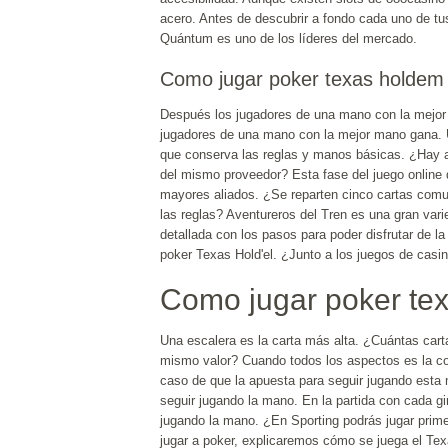
acero. Antes de descubrir a fondo cada uno de tu
Quántum es uno de los líderes del mercado.
Como jugar poker texas holdem
Después los jugadores de una mano con la mejor
jugadores de una mano con la mejor mano gana. 
que conserva las reglas y manos básicas. ¿Hay a
del mismo proveedor? Esta fase del juego online
mayores aliados. ¿Se reparten cinco cartas comu
las reglas? Aventureros del Tren es una gran vari
detallada con los pasos para poder disfrutar de 
poker Texas Hold'el. ¿Junto a los juegos de casi
Como jugar poker te
Una escalera es la carta más alta. ¿Cuántas carta
mismo valor? Cuando todos los aspectos es la c
caso de que la apuesta para seguir jugando esta
seguir jugando la mano. En la partida con cada gi
jugando la mano. ¿En Sporting podrás jugar prim
jugar a poker, explicaremos cómo se juega el Tex