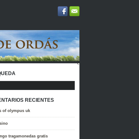
<
QUEDA
NTARIOS RECIENTES
s of olympus uk
asino
ingo tragamonedas gratis