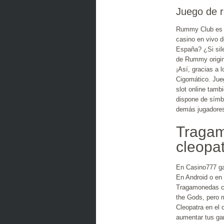
Juego de 
Rummy Club es 
casino en vivo 
España? ¿Si sil
de Rummy origin
¡Así, gracias a 
Cigomático. Jue
slot online tam
dispone de símbo
demás jugadores.
Tragam
cleopa
En Casino777 ga
En Android o en
Tragamonedas cle
the Gods, pero 
Cleopatra en el 
aumentar tus ga