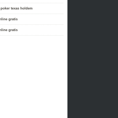
 poker texas holdem
line gratis
line gratis