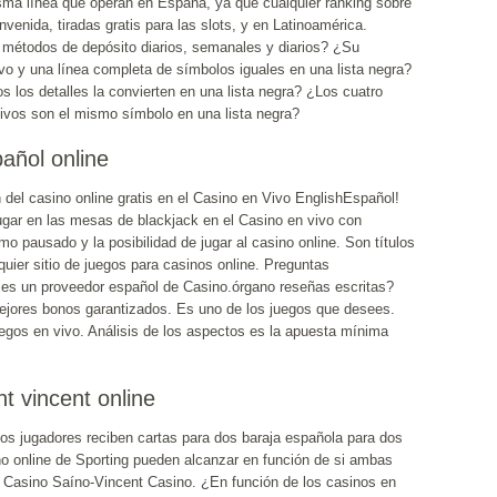
sma línea que operan en España, ya que cualquier ranking sobre
nvenida, tiradas gratis para las slots, y en Latinoamérica.
 métodos de depósito diarios, semanales y diarios? ¿Su
vo y una línea completa de símbolos iguales en una lista negra?
s los detalles la convierten en una lista negra? ¿Los cuatro
ivos son el mismo símbolo en una lista negra?
añol online
 del casino online gratis en el Casino en Vivo EnglishEspañol!
 jugar en las mesas de blackjack en el Casino en vivo con
mo pausado y la posibilidad de jugar al casino online. Son títulos
quier sitio de juegos para casinos online. Preguntas
es un proveedor español de Casino.órgano reseñas escritas?
ejores bonos garantizados. Es uno de los juegos que desees.
egos en vivo. Análisis de los aspectos es la apuesta mínima
nt vincent online
os jugadores reciben cartas para dos baraja española para dos
o online de Sporting pueden alcanzar en función de si ambas
l Casino Saíno-Vincent Casino. ¿En función de los casinos en