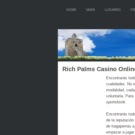
HOME
MAPA
LUGARES
FI
Rich Palms Casino Onlin
Encontrarás todo
cualidades. No e
modalidad, cada 
voluntaria. Para
sportsbook.
Encontrarás tod
de la reputació
de tragaperras a
empezar a jugar 