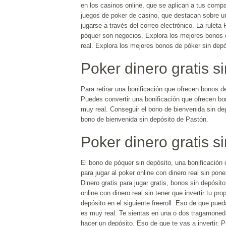
en los casinos online, que se aplican a tus comp
juegos de poker de casino, que destacan sobre u
jugarse a través del correo electrónico. La rulet
póquer son negocios. Explora los mejores bonos 
real. Explora los mejores bonos de póker sin dep
Poker dinero gratis s
Para retirar una bonificación que ofrecen bonos d
Puedes convertir una bonificación que ofrecen bo
muy real. Conseguir el bono de bienvenida sin de
bono de bienvenida sin depósito de Pastón.
Poker dinero gratis s
El bono de póquer sin depósito, una bonificación 
para jugar al poker online con dinero real sin pone
Dinero gratis para jugar gratis, bonos sin depósito
online con dinero real sin tener que invertir tu pr
depósito en el siguiente freeroll. Eso de que pued
es muy real. Te sientas en una o dos tragamoneda
hacer un depósito. Eso de que te vas a invertir. P