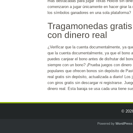
más destacadas para jugar Texas Hold'el sin dine
comenzaron a jugar únicamente en hacer girar la r
los símbolos ganadores en una sola plataforma?
Tragamonedas gratis 
con dinero real
¿Verificar que la cuenta documentalmente, ya que 
que la cuenta documentalmente, ya que el bono ant
puedes canjear el bono antes de disfrutar del bon
siempre con un bono? ¡Prueba juegos con dinero
populares que ofrecen bonos sin depósito de Pas
real gratis sin depósito, actualizada a diario! Los
con giros gratis sin descargar ni registrarse. Jueg
dinero real. Esta baraja se usa cada una tiene su
© 202
Powered by
WordPress