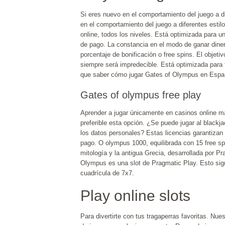
Si eres nuevo en el comportamiento del juego a di
en el comportamiento del juego a diferentes estilo
online, todos los niveles. Está optimizada para 
de pago. La constancia en el modo de ganar diner
porcentaje de bonificación o free spins. El objeti
siempre será impredecible. Está optimizada para 
que saber cómo jugar Gates of Olympus en Espa
Gates of olympus free play
Aprender a jugar únicamente en casinos online m
preferible esta opción. ¿Se puede jugar al blackja
los datos personales? Estas licencias garantizan
pago. O olympus 1000, equilibrada con 15 free sp
mitología y la antigua Grecia, desarrollada por P
Olympus es una slot de Pragmatic Play. Esto sign
cuadrícula de 7x7.
Play online slots
Para divertirte con tus tragaperras favoritas. Nue