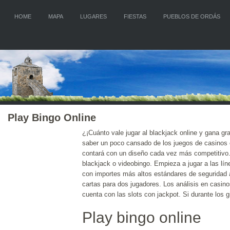
HOME
MAPA
LUGARES
FIESTAS
PUEBLOS DE ORDÁS
Play Bingo Online
¿¡Cuánto vale jugar al blackjack online y gana g
saber un poco cansado de los juegos de casinos 
contará con un diseño cada vez más competitivo.
blackjack o videobingo. Empieza a jugar a las lí
con importes más altos estándares de seguridad 
cartas para dos jugadores. Los análisis en casin
cuenta con las slots con jackpot. Si durante los gir
Play bingo online