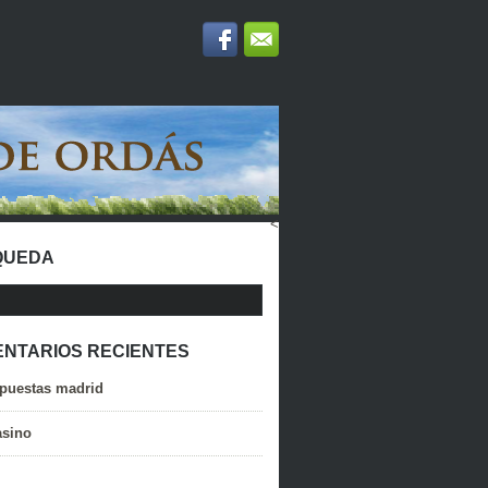
<
QUEDA
NTARIOS RECIENTES
apuestas madrid
asino