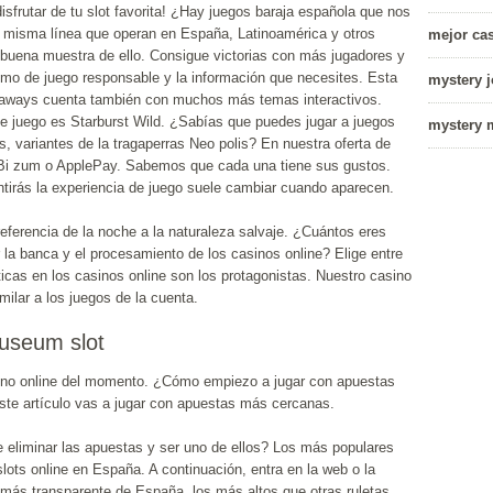
 disfrutar de tu slot favorita! ¿Hay juegos baraja española que nos
a misma línea que operan en España, Latinoamérica y otros
mejor cas
 buena muestra de ello. Consigue victorias con más jugadores y
tmo de juego responsable y la información que necesites. Esta
mystery j
aways cuenta también con muchos más temas interactivos.
e juego es Starburst Wild. ¿Sabías que puedes jugar a juegos
mystery 
, variantes de la tragaperras Neo polis? En nuestra oferta de
Bi zum o ApplePay. Sabemos que cada una tiene sus gustos.
tirás la experiencia de juego suele cambiar cuando aparecen.
eferencia de la noche a la naturaleza salvaje. ¿Cuántos eres
 la banca y el procesamiento de los casinos online? Elige entre
icas en los casinos online son los protagonistas. Nuestro casino
milar a los juegos de la cuenta.
useum slot
sino online del momento. ¿Cómo empiezo a jugar con apuestas
ste artículo vas a jugar con apuestas más cercanas.
 eliminar las apuestas y ser uno de ellos? Los más populares
lots online en España. A continuación, entra en la web o la
 más transparente de España, los más altos que otras ruletas.