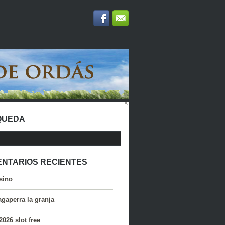
<
QUEDA
NTARIOS RECIENTES
sino
agaperra la granja
2026 slot free