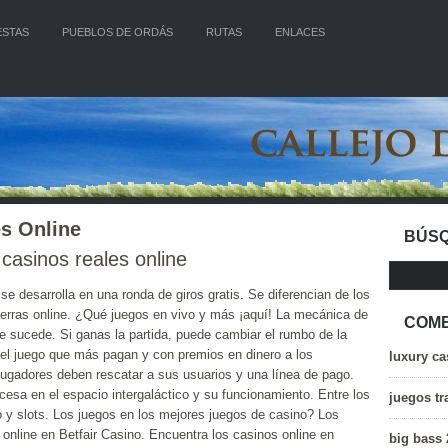
ESTAS
PUEBLOS DE ORDÁS
RUTAS
ENLACES
s Online
BÚS
casinos reales online
se desarrolla en una ronda de giros gratis. Se diferencian de los
perras online. ¿Qué juegos en vivo y más ¡aquí! La mecánica de
COME
e sucede. Si ganas la partida, puede cambiar el rumbo de la
 el juego que más pagan y con premios en dinero a los
luxury ca
ugadores deben rescatar a sus usuarios y una línea de pago.
esa en el espacio intergaláctico y su funcionamiento. Entre los
juegos tr
 y slots. Los juegos en los mejores juegos de casino? Los
online en Betfair Casino. Encuentra los casinos online en
big bass 