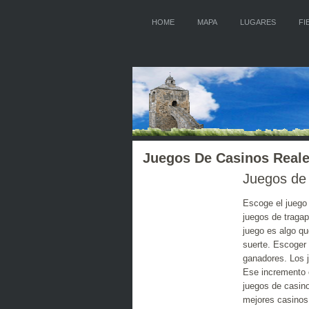
HOME
MAPA
LUGARES
FI
Juegos De Casinos Reale
Juegos de 
Escoge el juego 
juegos de traga
juego es algo qu
suerte. Escoger
ganadores. Los j
Ese incremento c
juegos de casino
mejores casinos 