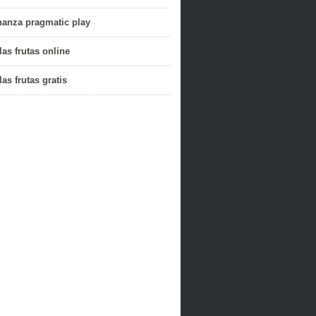
anza pragmatic play
las frutas online
las frutas gratis