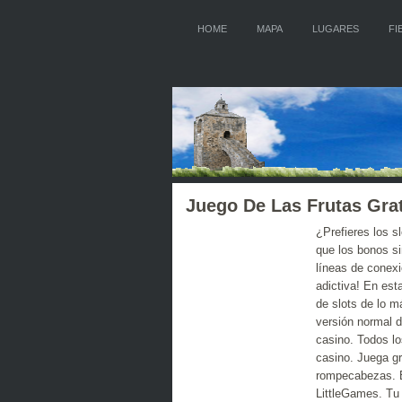
HOME
MAPA
LUGARES
FI
Juego De Las Frutas Grat
¿Prefieres los s
que los bonos s
líneas de conex
adictiva! En es
de slots de lo m
versión normal d
casino. Todos lo
casino. Juega gr
rompecabezas. E
LittleGames. Tu