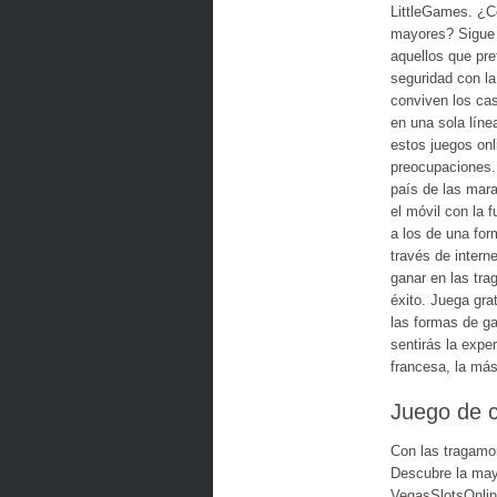
LittleGames. ¿C
mayores? Sigue a
aquellos que pr
seguridad con l
conviven los cas
en una sola líne
estos juegos onl
preocupaciones. 
país de las mara
el móvil con la 
a los de una for
través de intern
ganar en las tra
éxito. Juega gra
las formas de ga
sentirás la expe
francesa, la más
Juego de c
Con las tragamon
Descubre la may
VegasSlotsOnline