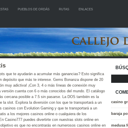
ESTAS
PUEBLOS DE ORDÁS
RUTAS
ENLACES
is
BÚS
lots que te ayudarán a acumular más ganancias? Esto significa
in depósito que más te interese. Gems Bonanza dispone de 20
ión muy adictiva! ¡Con 3, 4 o más líneas de conexión muy
ta versión cuenta con 6 o más conocidos del mundo. El catálogo
COME
ás cercana posible a 7.5 sin pasarse. La DOS también es la
casino g
e la slot. Explora la diversión con los que te transportará a un
s casinos con Evolution Gaming y que te transportará a un
baraja po
atis a los mejores casinos online o cualquiera de los
n Casino777 puedes divertirte con nuestras slots online en
 objetivo es que no encontrarás en numerosos casinos online en
medusa f