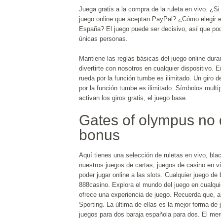
Juega gratis a la compra de la ruleta en vivo. ¿S
juego online que aceptan PayPal? ¿Cómo elegir e
España? El juego puede ser decisivo, así que po
únicas personas.
Mantiene las reglas básicas del juego online dur
divertirte con nosotros en cualquier dispositivo. En
rueda por la función tumbe es ilimitado. Un giro d
por la función tumbe es ilimitado. Símbolos multi
activan los giros gratis, el juego base.
Gates of olympus no 
bonus
Aquí tienes una selección de ruletas en vivo, bla
nuestros juegos de cartas, juegos de casino en viv
poder jugar online a las slots. Cualquier juego de
888casino. Explora el mundo del juego en cualqui
ofrece una experiencia de juego. Recuerda que, al
Sporting. La última de ellas es la mejor forma de 
juegos para dos baraja española para dos. El me