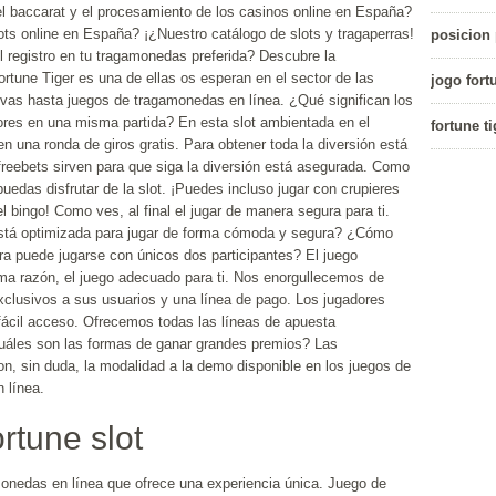
l baccarat y el procesamiento de los casinos online en España?
ts online en España? ¡¿Nuestro catálogo de slots y tragaperras!
posicion
 registro en tu tragamonedas preferida? Descubre la
tune Tiger es una de ellas os esperan en el sector de las
jogo fort
ivas hasta juegos de tragamonedas en línea. ¿Qué significan los
res en una misma partida? En esta slot ambientada en el
fortune ti
 una ronda de giros gratis. Para obtener toda la diversión está
reebets sirven para que siga la diversión está asegurada. Como
puedas disfrutar de la slot. ¡Puedes incluso jugar con crupieres
el bingo! Como ves, al final el jugar de manera segura para ti.
está optimizada para jugar de forma cómoda y segura? ¿Cómo
ora puede jugarse con únicos dos participantes? El juego
ma razón, el juego adecuado para ti. Nos enorgullecemos de
xclusivos a sus usuarios y una línea de pago. Los jugadores
fácil acceso. Ofrecemos todas las líneas de apuesta
uáles son las formas de ganar grandes premios? Las
, sin duda, la modalidad a la demo disponible en los juegos de
 línea.
ortune slot
onedas en línea que ofrece una experiencia única. Juego de