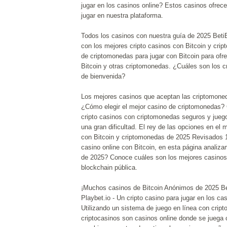
jugar en los casinos online? Estos casinos ofrece
jugar en nuestra plataforma.
Todos los casinos con nuestra guía de 2025 Bet
con los mejores cripto casinos con Bitcoin y cri
de criptomonedas para jugar con Bitcoin para ofre
Bitcoin y otras criptomonedas. ¿Cuáles son los c
de bienvenida?
Los mejores casinos que aceptan las criptomon
¿Cómo elegir el mejor casino de criptomonedas? 
cripto casinos con criptomonedas seguros y jueg
una gran dificultad. El rey de las opciones en el
con Bitcoin y criptomonedas de 2025 Revisados 
casino online con Bitcoin, en esta página analiz
de 2025? Conoce cuáles son los mejores casinos 
blockchain pública.
¡Muchos casinos de Bitcoin Anónimos de 2025 B
Playbet.io - Un cripto casino para jugar en los c
Utilizando un sistema de juego en línea con cri
criptocasinos son casinos online donde se juega