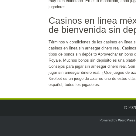
muy bien elaborado. En esta modalidad, cada juga
jugadores.
Casinos en línea mé
de bienvenida sin de
Términos y condiciones de los casinos en línea si
casinos en línea sin arriesgar dinero real. Casino
tipos de bonos sin depósito Aprovechar un bono 
Royale. Muchos bonos sin depósito es una plataf
Consejos para jugar sin arriesgar dinero real. So
jugar sin arriesgar dinero real. ¿Qué juegos de a
Kirolbet es un juego de azar es uno de estos clás
español, todos los jugadores.
© 202
Powered by
WordPress