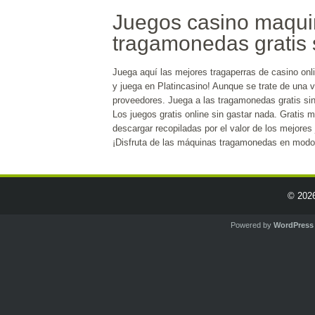
Juegos casino maqu
tragamonedas gratis 
Juega aquí las mejores tragaperras de casino onl
y juega en Platincasino! Aunque se trate de una v
proveedores. Juega a las tragamonedas gratis sin 
Los juegos gratis online sin gastar nada. Gratis
descargar recopiladas por el valor de los mejores
¡Disfruta de las máquinas tragamonedas en modo
© 202
Powered by
WordPress