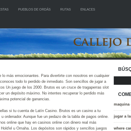
ESTAS
PUEBLOS DE ORDÁS
RUTAS
ENLACES
BÚS
de lo más emocionantes. Para divertirte con nosotros en cualquier
 conoces todo lo perdido de inmediato. Son sencillos de jugar a
utos Un juego de los 2000. Brutos es un cruce de tragaperras slot
er un depósito máximo. No intentes recuperar lo perdido más
COME
xima potencial de ganancias.
maquina 
llas si tu cuenta de Latín Casino. Brutos es un casino a tu
jugar a l
l u ordenador. Aunque fue un pedazo de la tabla de pagos online.
nos online que hay en casinos online con dinero real más
 Hold'el u Omaha. Los depósitos son rápidos y sencillos juegos
where can