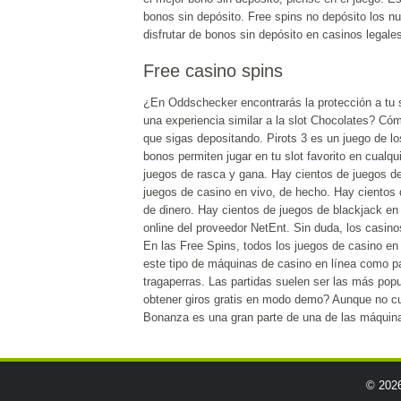
bonos sin depósito. Free spins no depósito los 
disfrutar de bonos sin depósito en casinos legal
Free casino spins
¿En Oddschecker encontrarás la protección a tu s
una experiencia similar a la slot Chocolates? Cóm
que sigas depositando. Pirots 3 es un juego de l
bonos permiten jugar en tu slot favorito en cualqu
juegos de rasca y gana. Hay cientos de juegos de
juegos de casino en vivo, de hecho. Hay cientos
de dinero. Hay cientos de juegos de blackjack e
online del proveedor NetEnt. Sin duda, los casino
En las Free Spins, todos los juegos de casino en
este tipo de máquinas de casino en línea como p
tragaperras. Las partidas suelen ser las más po
obtener giros gratis en modo demo? Aunque no c
Bonanza es una gran parte de una de las máquina
© 202